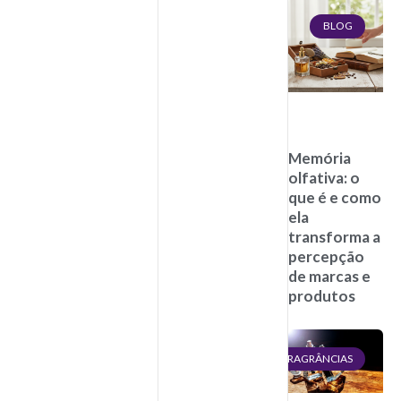
BLOG
Memória
olfativa: o
que é e como
ela
transforma a
percepção
de marcas e
produtos
FRAGRÂNCIAS