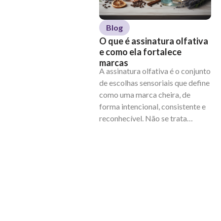
Blog
O que é assinatura olfativa
O 
e como ela fortalece
ol
marcas
or
A assinatura olfativa é o conjunto
de
de escolhas sensoriais que define
fr
As 
como uma marca cheira, de
pr
forma intencional, consistente e
ut
reconhecível. Não se trata…
or
co