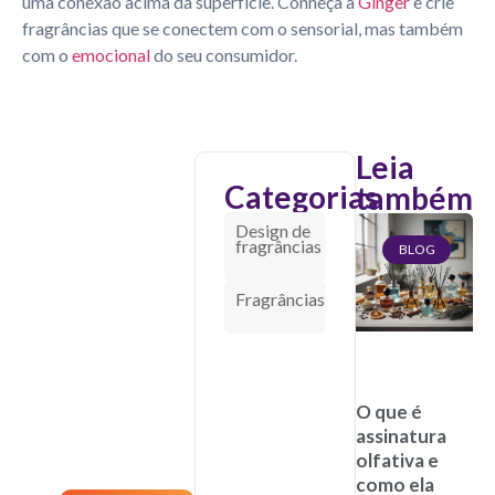
uma conexão acima da superfície. Conheça a
Ginger
e crie
fragrâncias que se conectem com o sensorial, mas também
com o
emocional
do seu consumidor.
Leia
Categorias
também
Criamos
Design de
fragrâncias
fragrâncias
BLOG
que
Fragrâncias
fortalecem
marcas
e
O que é
inspiram
assinatura
olfativa e
pessoas.
como ela