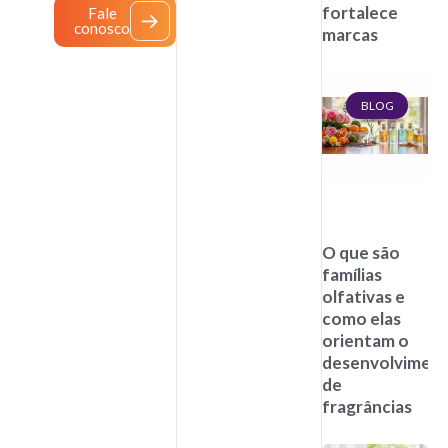
fortalece
Fale
conosco
marcas
BLOG
O que são
famílias
olfativas e
como elas
orientam o
desenvolvimen
de
fragrâncias