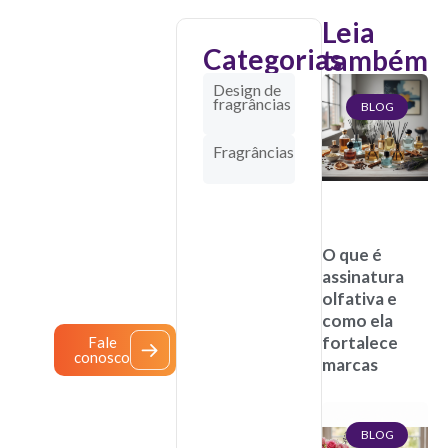
Leia
Categorias
também
Criamos
Design de
fragrâncias
fragrâncias
BLOG
que
Fragrâncias
fortalecem
marcas
e
O que é
inspiram
assinatura
olfativa e
pessoas.
como ela
fortalece
Fale
conosco
marcas
BLOG