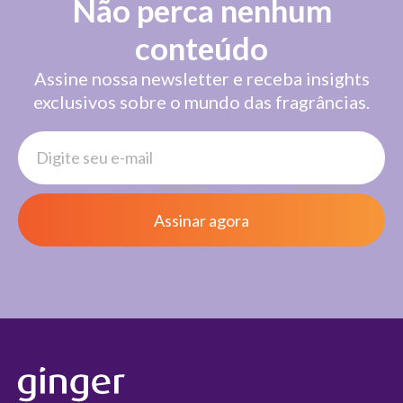
Não perca nenhum
conteúdo
Assine nossa newsletter e receba insights
exclusivos sobre o mundo das fragrâncias.
Assinar agora