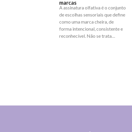
marcas
or
A assinatura olfativa é o conjunto
de
de escolhas sensoriais que define
fr
As 
como uma marca cheira, de
pr
forma intencional, consistente e
ut
reconhecível. Não se trata…
or
co