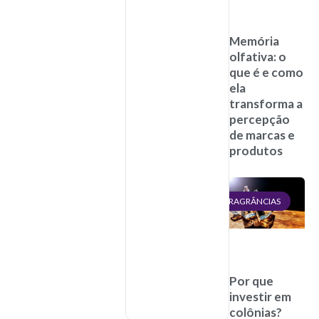
Memória
olfativa: o
que é e como
ela
transforma a
percepção
de marcas e
produtos
FRAGRÂNCIAS
Por que
investir em
colônias?