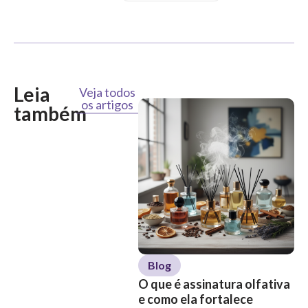
Leia
Veja todos
os artigos
também
Blog
O que é assinatura olfativa
O 
e como ela fortalece
ol